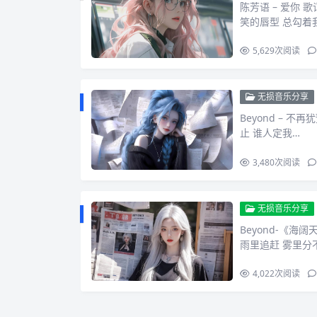
陈芳语 – 爱你 
笑的唇型 总勾着
5,629
次阅读
无损音乐分享
Beyond – 
止 谁人定我…
3,480
次阅读
无损音乐分享
Beyond-《海
雨里追赶 雾里分
4,022
次阅读