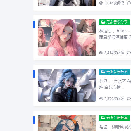
3,014
次阅读
无损音乐分享
林达浪 、h3R3
而易举潇洒抽离 
8,414
次阅读
无损音乐分享
甘璐 、 王文艺 
妹 全凭心情…
2,379
次阅读
无损音乐分享
蓝波 – 迎着风