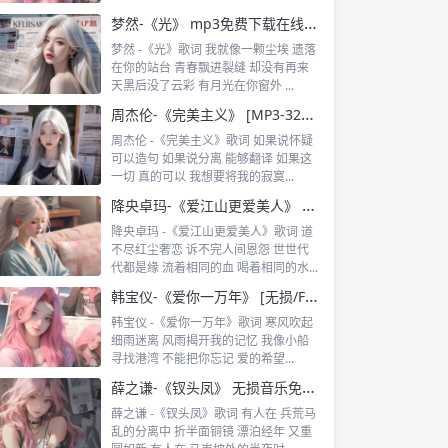
梦然-《光》 mp3免费下载在线音乐歌曲网盘免费下载
梦然 -《光》歌词 我就像一颗尘埃 遗落
在你的站台 青春飘进裂缝 却没有再来
天黑后没了云彩 有月光在你窗外 ...
周杰伦-《完美主义》 [MP3-320k] 高品质mp3音乐免费下载 歌曲免费下载
周杰伦 -《完美主义》歌词 如果说怀疑
可以造句 如果说分离 能够翻译 如果这
一切 真的可以 我想要将我的寂寞...
降央卓玛-《爱江山更爱美人》 MP3免费下载
降央卓玛 -《爱江山更爱美人》歌词 道
不尽红尘奢恋 诉不完人间恩怨 世世代
代都是缘 流着相同的血 喝着相同的水...
韩宝仪-《爱你一万年》 [无损/FLAC]音乐歌曲免费下载
韩宝仪 -《爱你一万年》歌词 寒风吹起
细雨迷离 风雨揭开我的记忆 我像小船
寻找港湾 不能把你忘记 爱的希望...
薛之谦-《钗头凤》 无损音乐免费下载
薛之谦 -《钗头凤》歌词 有人在 兵荒马
乱的分离中 折半面铜镜 漂泊经年 又重