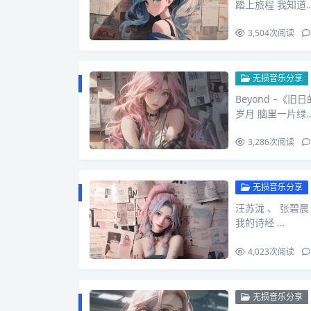
踏上旅程 我知道
3,504
次阅读
无损音乐分享
Beyond –《
岁月 脑里一片绿
3,286
次阅读
无损音乐分享
汪苏泷 、 张碧晨
我的诗经 …
4,023
次阅读
无损音乐分享