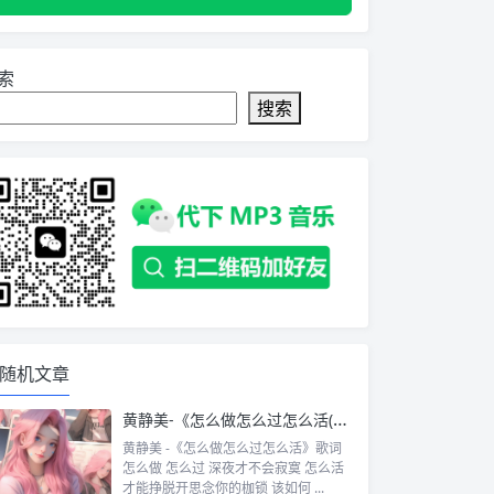
索
搜索
随机文章
黄静美-《怎么做怎么过怎么活(抖音DJ版)》[MP3-320k] 高品质mp3音乐免费下载 歌曲免费下载
黄静美 -《怎么做怎么过怎么活》歌词
怎么做 怎么过 深夜才不会寂寞 怎么活
才能挣脱开思念你的枷锁 该如何 ...