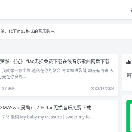
单，代下mp3格式的音乐歌曲。
单，代下mp3格式的音乐歌曲。
单，代下mp3格式的音乐歌曲。
梦然-《光》 flac无损免费下载在线音乐歌曲网盘下载
词 我就像一颗尘埃 遗落在你的站台 青春飘进裂缝 却没有再来 天
剃
月光在你窗外…
0
个评论
08/18/2024
XMASwu(吴骜) – 7 % flac无损音乐免费下载
 7 % 歌词 My baby my treasure I swear my fo…