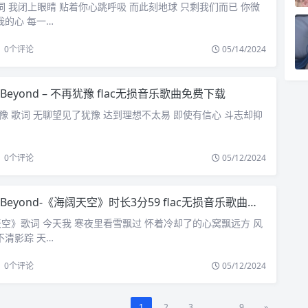
歌词 我闭上眼睛 贴着你心跳呼吸 而此刻地球 只剩我们而已 你微
我的心 每一…
0
个评论
05/14/2024
Beyond – 不再犹豫 flac无损音乐歌曲免费下载
不再犹豫 歌词 无聊望见了犹豫 达到理想不太易 即使有信心 斗志却抑
0
个评论
05/12/2024
Beyond-《海阔天空》时长3分59 flac无损音乐歌曲免费下载
阔天空》歌词 今天我 寒夜里看雪飘过 怀着冷却了的心窝飘远方 风
不清影踪 天…
0
个评论
05/12/2024
1
2
3
...
9
»