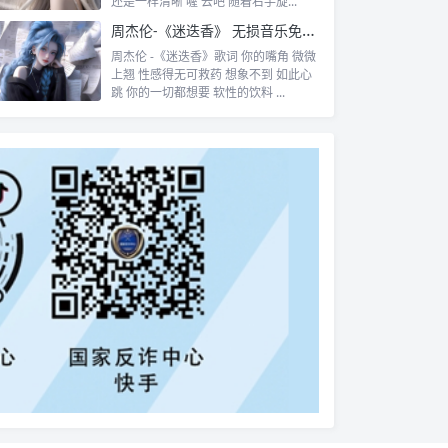
还是一样清晰 喔 去吧 随着右手旋...
周杰伦-《迷迭香》 无损音乐免费下载
周杰伦 -《迷迭香》歌词 你的嘴角 微微
上翘 性感得无可救药 想象不到 如此心
跳 你的一切都想要 软性的饮料 ...