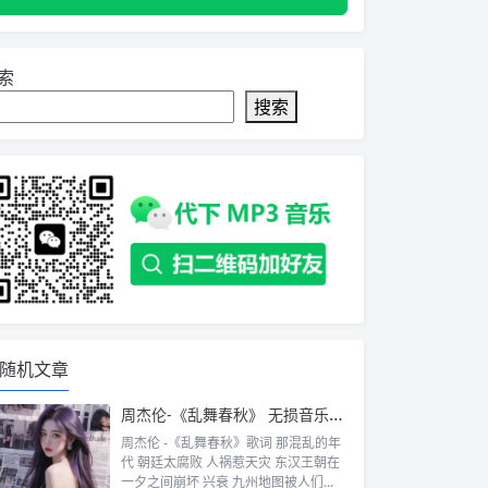
索
搜索
随机文章
周杰伦-《乱舞春秋》 无损音乐免费下载
周杰伦 -《乱舞春秋》歌词 那混乱的年
代 朝廷太腐败 人祸惹天灾 东汉王朝在
一夕之间崩坏 兴衰 九州地图被人们...