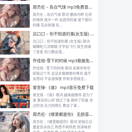
周杰伦 – 告白气球 mp3免费音乐下载 网盘在线免费音乐歌曲下载
周杰伦 – 告白气球 歌词 塞纳河畔 左岸
的咖啡 我手一杯 品尝你的美 留下唇印
的嘴 花店玫瑰 名...
吕口口 – 你不知道的事(女生版) mp3音乐歌曲免费下载
吕口口 – 你不知道的事 (女生版) 歌词
蝴蝶眨几次眼睛 才学会飞行 夜空洒满
了星星 但几颗会落...
乔佳旭-雪下的时候 mp3歌曲免费下载
乔佳旭 - 雪下的时候 歌词 如果你有空
陪我过个冬 这话多像肆意的寒风 我不
会感动 不会道保重 你有多想我无...
曾至锋-《谁》 mp3音乐免费下载
曾至锋 -《谁》歌词 越来越憔悴 是为了
谁 莫名的心碎 错过了谁 撕碎了防备 流
过的泪 无力的挣扎 教会了谁 ...
周杰伦-《哪里都是你》 无损音乐免费下载
周杰伦 -《哪里都是你》歌词 把她忘记
重复告诉自己 熟悉不再熟悉 但清晰却